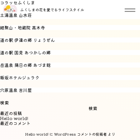
コラッセふくしま
エリア:
県北
ふくしまの花を愛でるライフスタイル
土湯温泉 山水荘
経聚山・地蔵院 高木寺
道の駅 伊達の郷 りょうぜん
道の駅 国見 あつかしの郷
岳温泉 陽日の郷 あづま館
飯坂ホテルジュラク
穴原温泉 吉川屋
検索
検索
最近の投稿
Hello world!
最近のコメント
Hello world!
に
WordPress コメントの投稿者
より